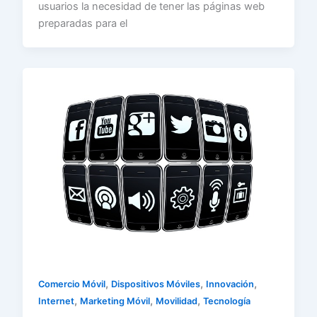
usuarios la necesidad de tener las páginas web
preparadas para el
,
,
,
Comercio Móvil
Dispositivos Móviles
Innovación
,
,
,
Internet
Marketing Móvil
Movilidad
Tecnología