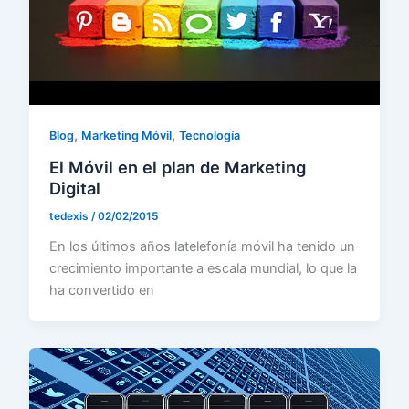
,
,
Blog
Marketing Móvil
Tecnología
El Móvil en el plan de Marketing
Digital
tedexis
/
02/02/2015
En los últimos años latelefonía móvil ha tenido un
crecimiento importante a escala mundial, lo que la
ha convertido en