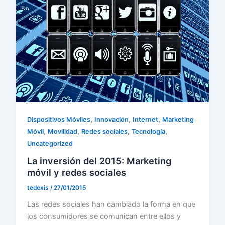
,
,
,
Dispositivos Móviles
Innovación
Internet
Marketing
,
,
,
,
Móvil
Movilidad
Redes sociales
Tecnología
Uncategorized
La inversión del 2015: Marketing
móvil y redes sociales
tedexis
/
27/01/2015
Las redes sociales han cambiado la forma en que
los consumidores se comunican entre ellos y