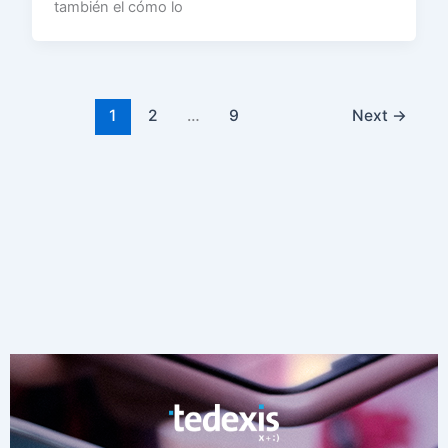
también el cómo lo
1
2
…
9
Next
→