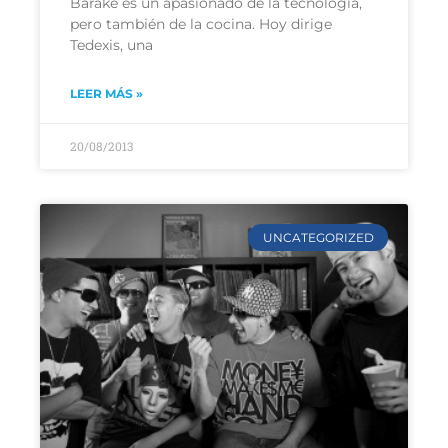
Barake es un apasionado de la tecnología,
pero también de la cocina. Hoy dirige
Tedexis, una
LEER MÁS »
20/08/2013
UNCATEGORIZED