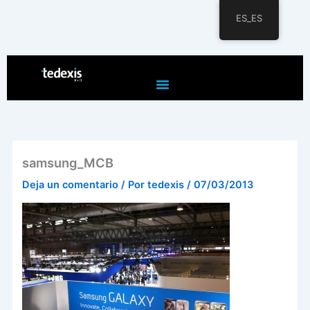
ES_ES
Ir
al
contenido
samsung_MCB
Deja un comentario
/ Por
tedexis
/
07/03/2013