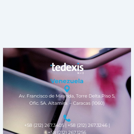
Venezuela
Av. Francisco de Miranda, Torre Delta,Piso 5,
Ofic. 5A. Altamira. – Caracas (1060)
+58 (212) 267.3405 | +58 (212) 267.3246 |
+58 (212) 267.1256