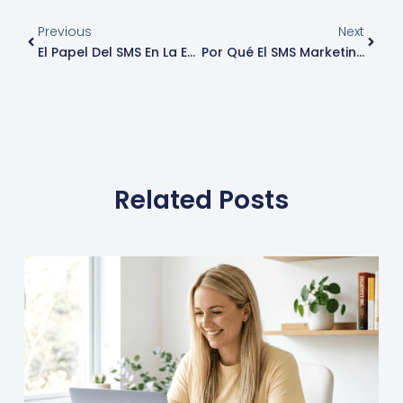
Ant
Sigui
Previous
Next
El Papel Del SMS En La Estrategia De Fidelización Y Retención De Clientes
Por Qué El SMS Marketing Ofrece La Mejor Rentabilidad A Corto Plazo
Related Posts