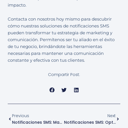
impacto.
Contacta con nosotros hoy mismo para descubrir
cómo nuestras soluciones de notificaciones SMS
pueden transformar tu estrategia de marketing y
comunicación. Permítenos ser tu aliado en el éxito
de tu negocio, brindándote las herramientas
necesarias para mantener una comunicación
constante y efectiva con tus clientes.
Compartir Post:
Ant
Sigui
Previous
Next
Notificaciones SMS: Mantén A Tus Clientes Informados Y Comprometidos
Notificaciones SMS: Optimiza Tus Servicios Según Tu Industria