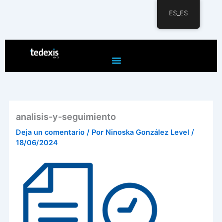
ES_ES
Ir
al
contenido
analisis-y-seguimiento
Deja un comentario
/ Por
Ninoska González Level
/
18/06/2024