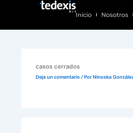
Ir
al
Inicio
Nosotros
contenido
casos cerrados
Deja un comentario
/ Por
Ninoska Gonzále