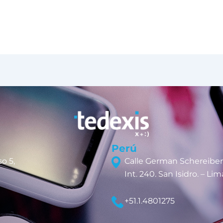
Perú
o 5,
Calle German Schereiber
Int. 240. San Isidro. – Lim
+51.1.4801275