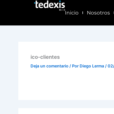
Ir
al
Inicio
Nosotros
contenido
ico-clientes
Deja un comentario
/ Por
Diego Lerma
/
02