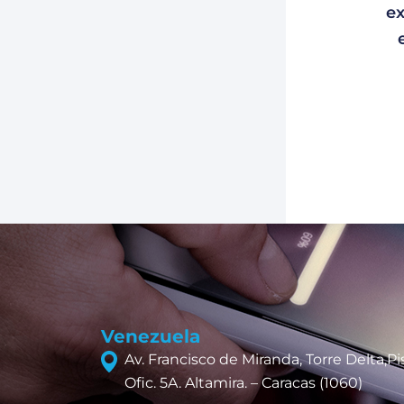
ex
Venezuela
Av. Francisco de Miranda, Torre Delta,Pis
Ofic. 5A. Altamira. – Caracas (1060)