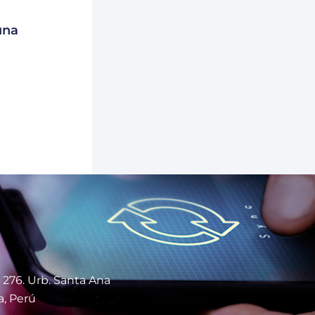
una
 276. Urb. Santa Ana
a, Perú