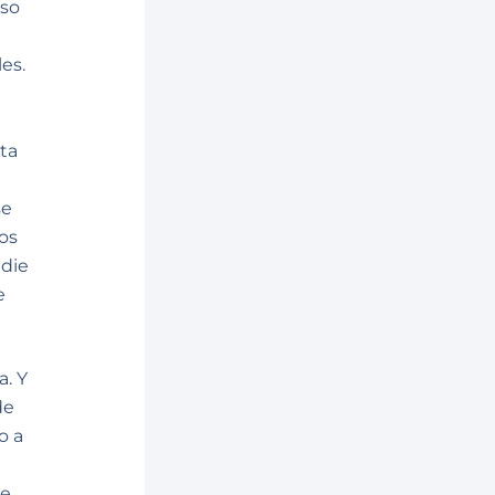
uso
es.
l
rta
se
dos
adie
e
a. Y
de
o a
te