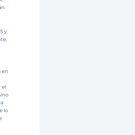
án.
5 y
te,
á en
 el
sino
ca
e lo
e