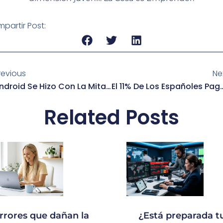
partir Post:
v
revious
Ne
Android Se Hizo Con La Mitad De América Latina
El 11% De Los Españoles Paga A
Related Posts
rrores que dañan la
¿Está preparada t