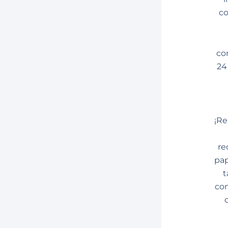
co
co
24
¡Re
re
pap
t
com