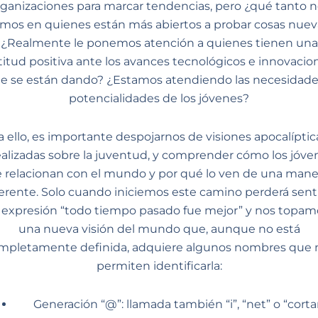
rganizaciones para marcar tendencias, pero ¿qué tanto n
jamos en quienes están más abiertos a probar cosas nuev
¿Realmente le ponemos atención a quienes tienen una
titud positiva ante los avances tecnológicos e innovacio
e se están dando? ¿Estamos atendiendo las necesidade
potencialidades de los jóvenes?
a ello, es importante despojarnos de visiones apocalíptic
ealizadas sobre la juventud, y comprender cómo los jóve
e relacionan con el mundo y por qué lo ven de una mane
ferente. Solo cuando iniciemos este camino perderá sent
a expresión “todo tiempo pasado fue mejor” y nos topam
una nueva visión del mundo que, aunque no está
mpletamente definida, adquiere algunos nombres que 
permiten identificarla:
Generación “@”: llamada también “i”, “net” o “corta