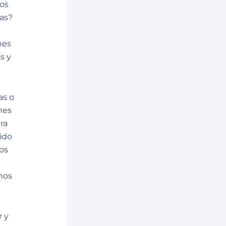
os
as?
nes
s y
as o
nes
ra
ido
os
nos
r y