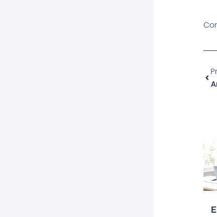
Com
Pre
P
E