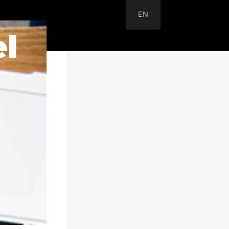
EN
el