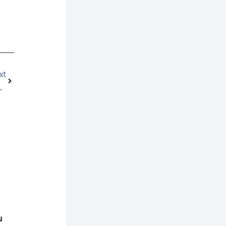
Next
xt
 Través Del Móvil
u