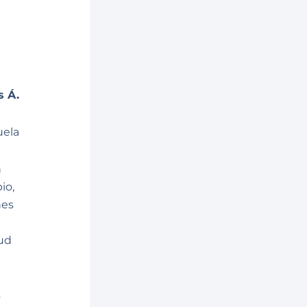
s Á.
uela
n
io,
nes
tud
s