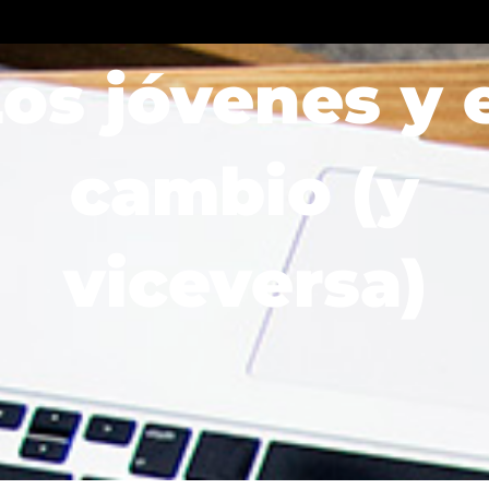
Solutions
Sectors
Blog
Resources
os jóvenes y 
cambio (y
viceversa)