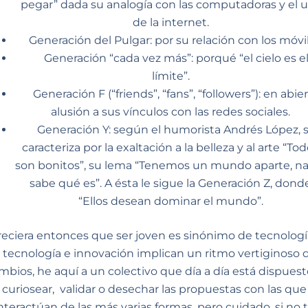
pegar” dada su analogía con las computadoras y el 
de la internet.
Generación del Pulgar: por su relación con los móvil
Generación “cada vez más”: porqué “el cielo es e
límite”.
Generación F (“friends”, “fans”, “followers”): en abie
alusión a sus vínculos con las redes sociales.
Generación Y: según el humorista Andrés López, 
caracteriza por la exaltación a la belleza y al arte “To
son bonitos”, su lema “Tenemos un mundo aparte, n
sabe qué es”. A ésta le sigue la Generación Z, dond
“Ellos desean dominar el mundo”.
eciera entonces que ser joven es sinónimo de tecnologí
i tecnología e innovación implican un ritmo vertiginoso 
mbios, he aquí a un colectivo que día a día está dispuest
curiosear, validar o desechar las propuestas con las que
nteractúan de las más varias formas, pero cuidado, si no 