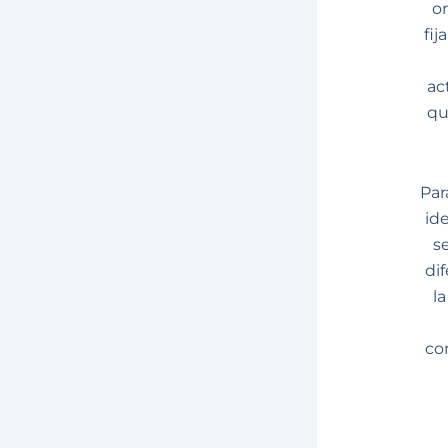
o
fi
ac
qu
Par
id
s
di
l
co