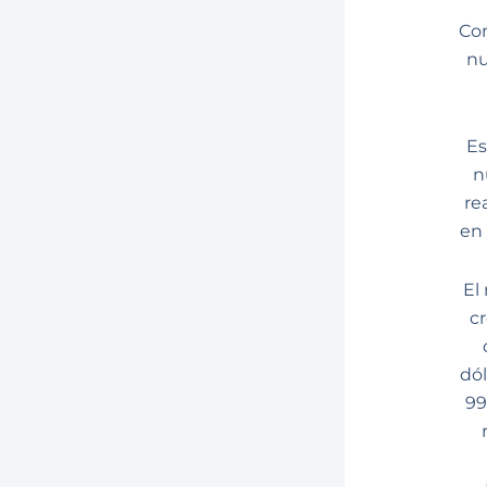
Co
nu
Es
n
re
en 
El
cr
dól
99