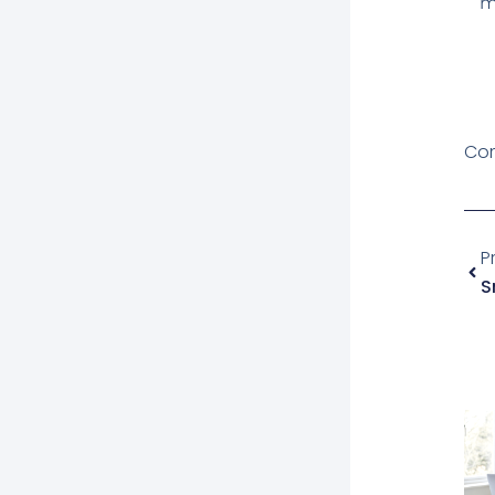
m
Com
Pre
P