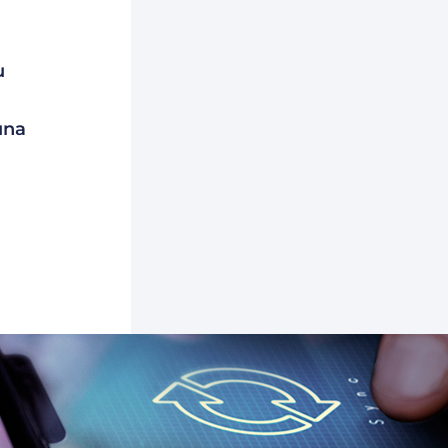
u
una