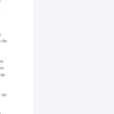
e
.
s
a de
os
se
hay
á de