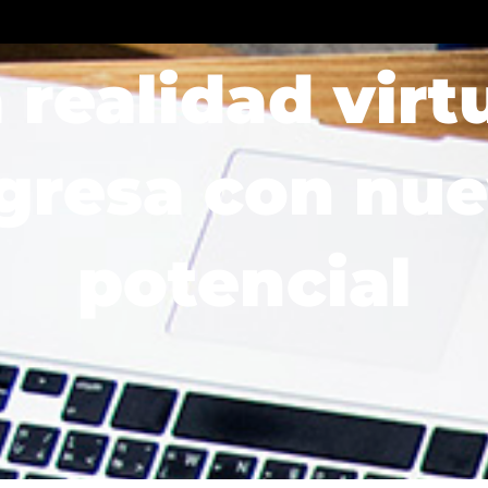
Solutions
Sectors
Blog
Resources
 realidad virt
gresa con nu
potencial