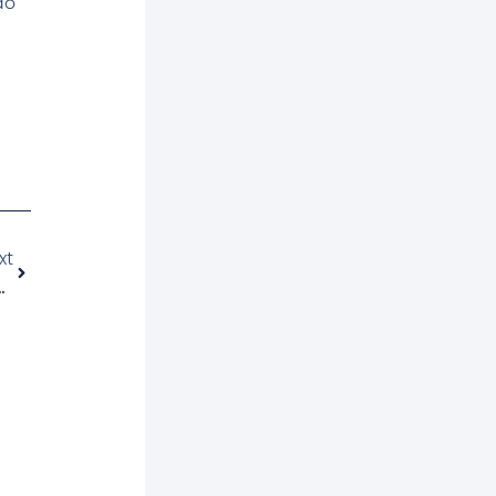
do
Next
xt
ortunity For Marketing