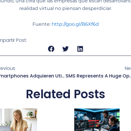
undo, una cifra que las empresas que están desarrollan
realidad virtual no piensan desperdiciar.
Fuente:
http://goo.gl/B6Xf6d
partir Post:
v
revious
Ne
Smartphones Adquieren Utilidades Cada Vez Más Específicas
SMS Represents A Huge Opp
Related Posts