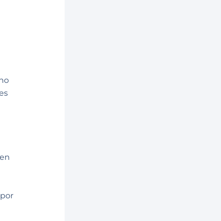
 no
es
cen
 por