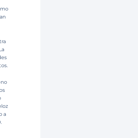
como
han
tra
La
des
tos.
eno
os
e
eloz
o a
.