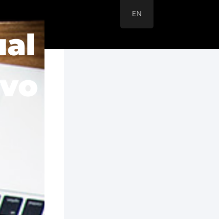
EN
ual
evo