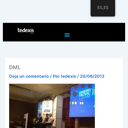
ES_ES
Ir
al
contenido
DML
Deja un comentario
/ Por
tedexis
/
20/06/2013