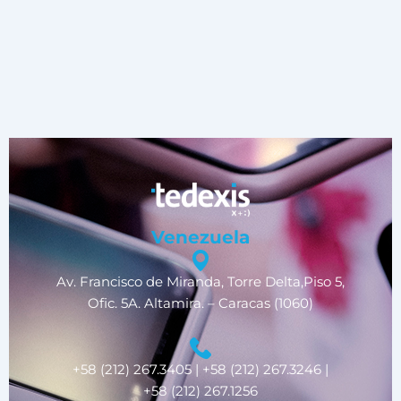
Venezuela
Av. Francisco de Miranda, Torre Delta,Piso 5,
Ofic. 5A. Altamira. – Caracas (1060)
+58 (212) 267.3405 | +58 (212) 267.3246 |
+58 (212) 267.1256