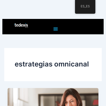
ES_ES
Ir
al
contenido
estrategias omnicanal