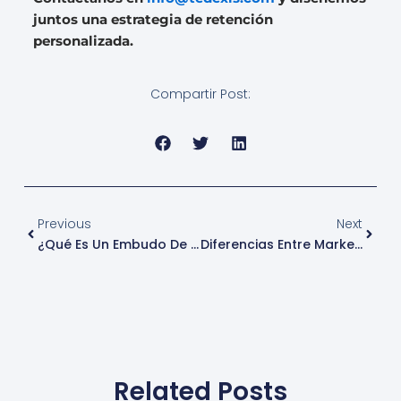
juntos una estrategia de retención
personalizada.
Compartir Post:
Ant
Sigui
Previous
Next
¿Qué Es Un Embudo De Ventas? Guía Completa
Diferencias Entre Marketing B2B Y B2C
Related Posts