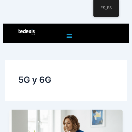
ES_ES
Ir
al
contenido
5G y 6G