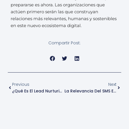
prepararse es ahora. Las organizaciones que
actúen primero serán las que construyan
relaciones más relevantes, humanas y sostenibles
en este nuevo ecosistema digital.
Compartir Post:
Ant
Sigui
Previous
Next
¿Qué Es El Lead Nurturing?
La Relevancia Del SMS En La Era De La IA