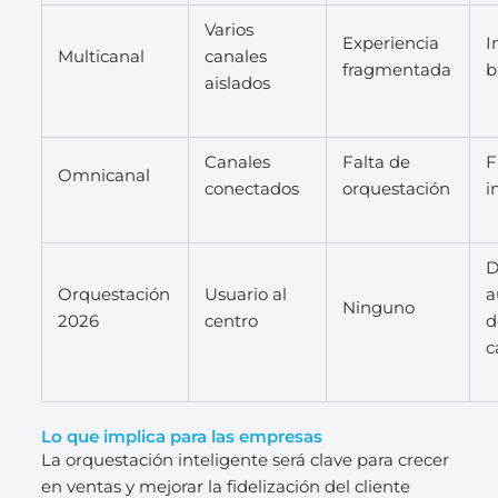
Varios
Experiencia
I
Multicanal
canales
fragmentada
b
aislados
Canales
Falta de
F
Omnicanal
conectados
orquestación
i
D
Orquestación
Usuario al
a
Ninguno
2026
centro
d
c
Lo que implica para las empresas
La orquestación inteligente será clave para crecer
en ventas y mejorar la fidelización del cliente