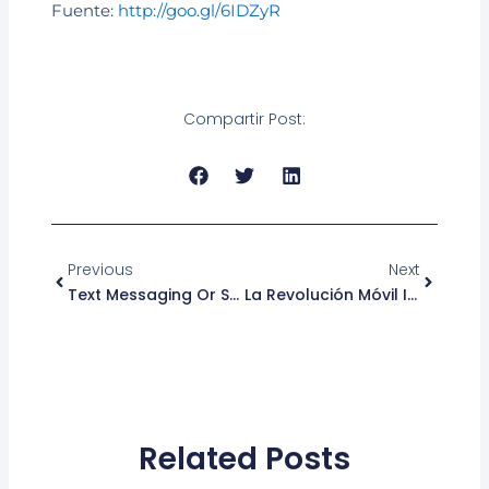
Fuente:
http://goo.gl/6IDZyR
Compartir Post:
Ant
Siguient
Previous
Next
Text Messaging Or SMS: A Service For Enterprises
La Revolución Móvil Interviene En La Cotidianidad
Related Posts