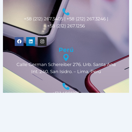
+58 (212) 267.3405 | +58 (212) 267.3246 |
+58 (212) 267.1256
F
L
I
a
i
n
c
n
s
Perú
e
k
t
b
e
a
o
d
g
Calle German Schereiber 276. Urb. Santa Ana
o
i
r
k
n
a
Int. 240. San Isidro. – Lima, Perú
m
+51.1.4801275