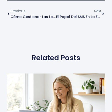
Ant
Sigui
Previous
Next
Cómo Gestionar Las Listas De Contactos Para Envíos De SMS
El Papel Del SMS En La Estrategia De Fidelización Y Retención De Clientes
Related Posts