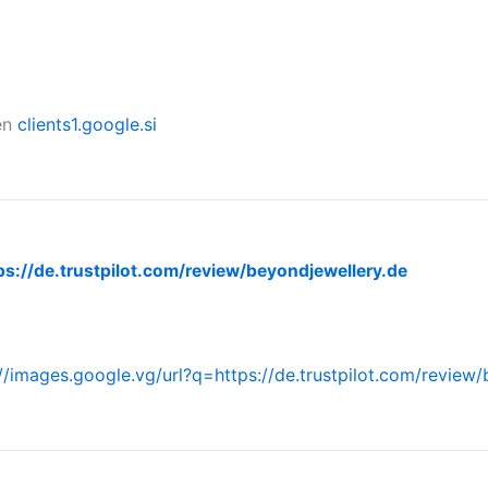
en
clients1.google.si
ps://de.trustpilot.com/review/beyondjewellery.de
://images.google.vg/url?q=https://de.trustpilot.com/review