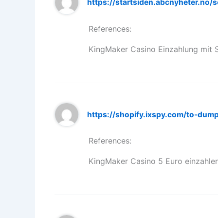
https://startsiden.abcnyheter.no/
References:
KingMaker Casino Einzahlung mit S
https://shopify.ixspy.com/to-dump
References:
KingMaker Casino 5 Euro einzahle