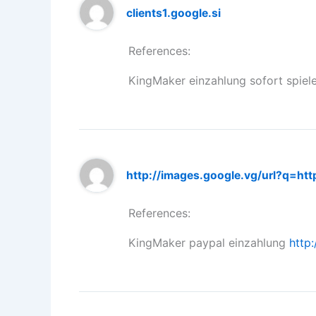
clients1.google.si
References:
KingMaker einzahlung sofort spiel
http://images.google.vg/url?q=htt
References:
KingMaker paypal einzahlung
http