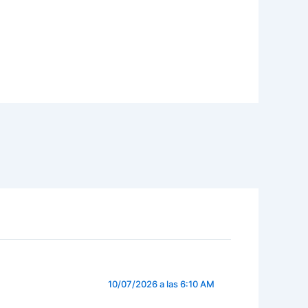
10/07/2026 a las 6:10 AM