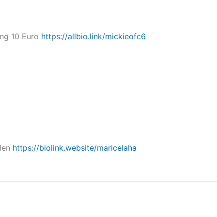
ung 10 Euro
https://allbio.link/mickieofc6
den
https://biolink.website/maricelaha