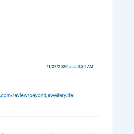
11/07/2026 a las 6:34 AM
ot.com/review/beyondjewellery.de