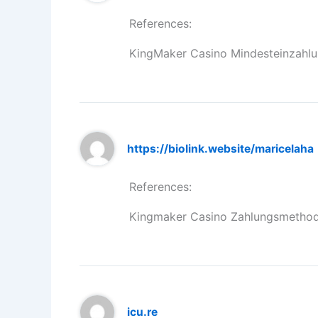
References:
KingMaker Casino Mindesteinzahl
https://biolink.website/maricelaha
References:
Kingmaker Casino Zahlungsmetho
icu.re