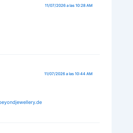
11/07/2026 a las 10:28 AM
11/07/2026 a las 10:44 AM
/beyondjewellery.de