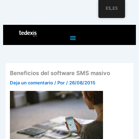
ES_ES
Ir
al
contenido
Beneficios del software SMS masivo
Deja un comentario
/ Por
/
26/08/2015