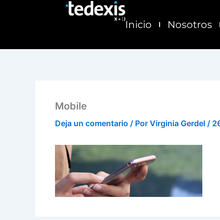
Ir
al
Inicio
Nosotros
contenido
Mobile
Deja un comentario
/ Por
Virginia Gerdel
/
2