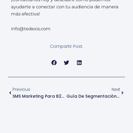
ayudarte a conectar con tu audiencia de manera
más efectiva!
info@tedexis.com
Compartir Post:
Ant
Sigui
Previous
Next
SMS Marketing Para B2B: La Guía Completa 2024
Guía De Segmentación Para SMS Marketing