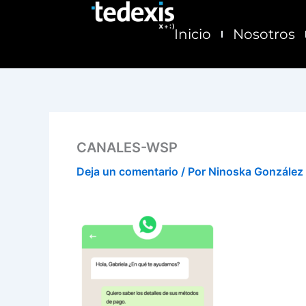
Ir
al
Inicio
Nosotros
contenido
CANALES-WSP
Deja un comentario
/ Por
Ninoska González