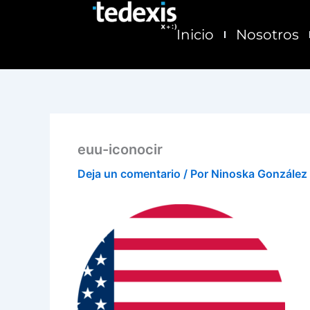
Ir
al
Inicio
Nosotros
contenido
euu-iconocir
Deja un comentario
/ Por
Ninoska González