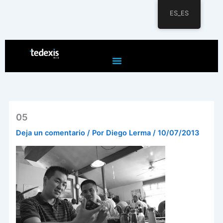
ES_ES
Ir
al
contenido
05
Deja un comentario
/ Por
Diego Lerma
/
10/07/2013