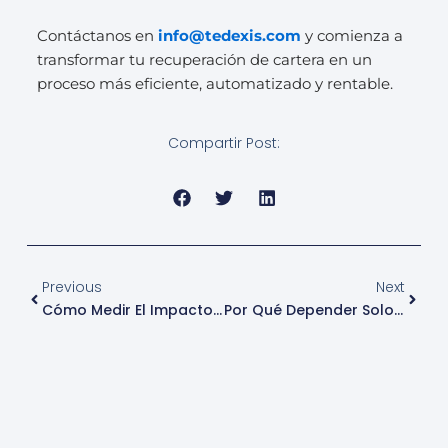
Contáctanos en
info@tedexis.com
y comienza a
transformar tu recuperación de cartera en un
proceso más eficiente, automatizado y rentable.
Compartir Post:
Prev
Next
Previous
Next
Cómo Medir El Impacto Real Del SMS En La Experiencia Del Cliente
Por Qué Depender Solo De Redes Sociales Es Un Riesgo Para La Comunicación De Tu Empresa