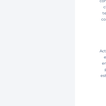
con
c
t
co
Act
e
en
es