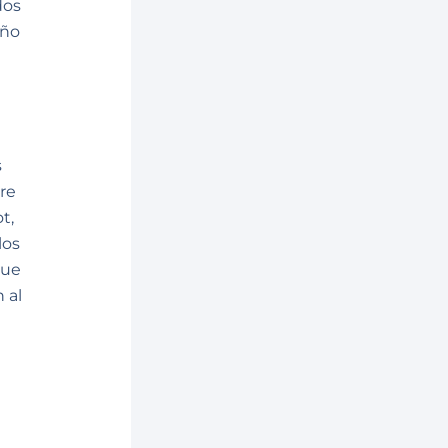
dos
Año
s
re
t,
los
que
 al