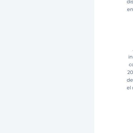
di
en
i
c
20
de
el