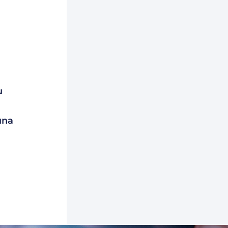
u
una