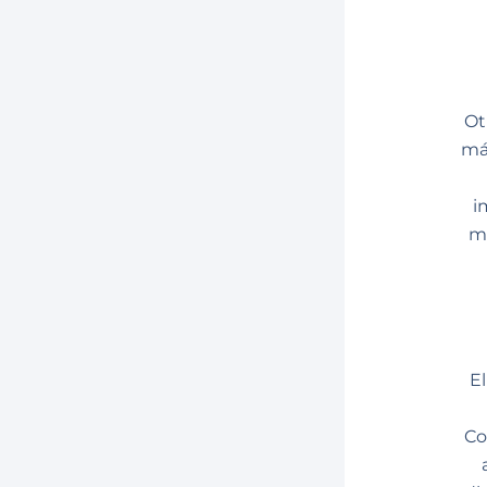
Ot
má
i
má
E
Co