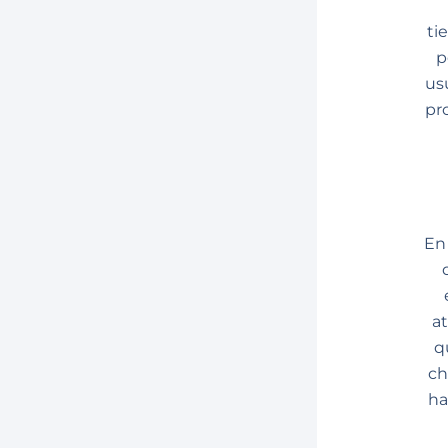
ti
p
us
pr
En 
at
q
ch
ha