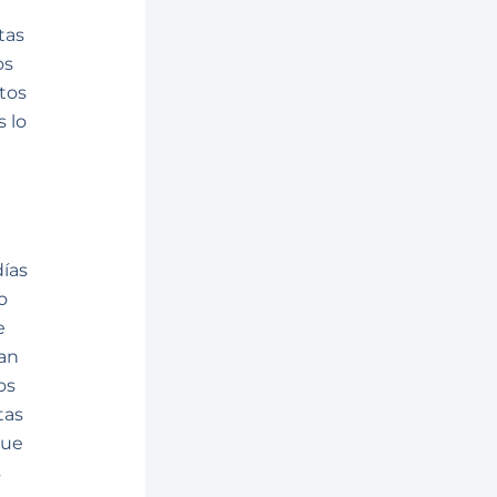
tas
os
tos
 lo
días
o
e
can
os
tas
que
s