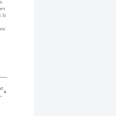
s
 en
 Si
xis
Siguiente
xt
al And Mobile Future Of Christmas