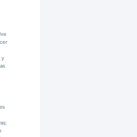
lve
cer
 y
ias
es
as;
e