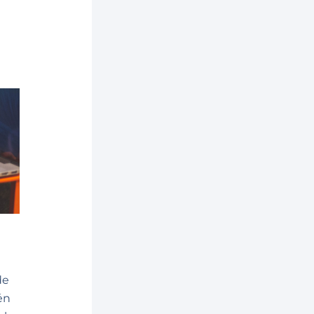
de
én