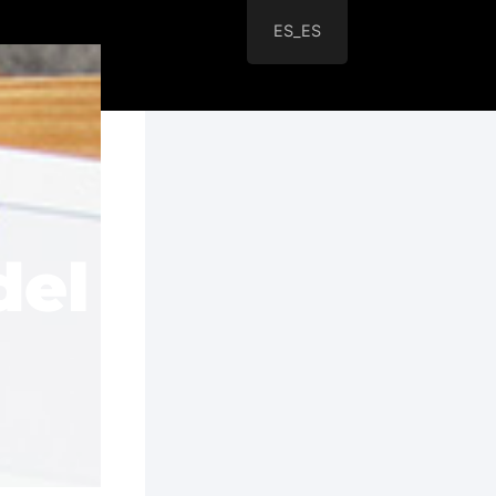
ES_ES
del