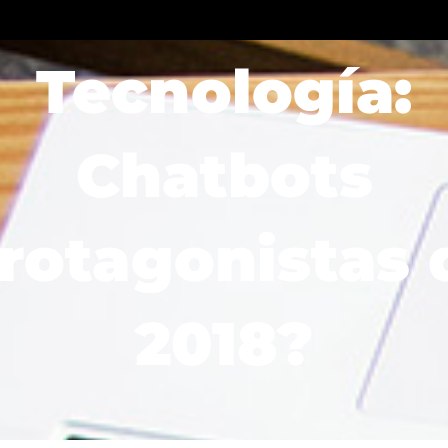
Soluciones
Sectores
Blog
Recursos
Tecnología:
Chatbots
rotagonistas 
2018?