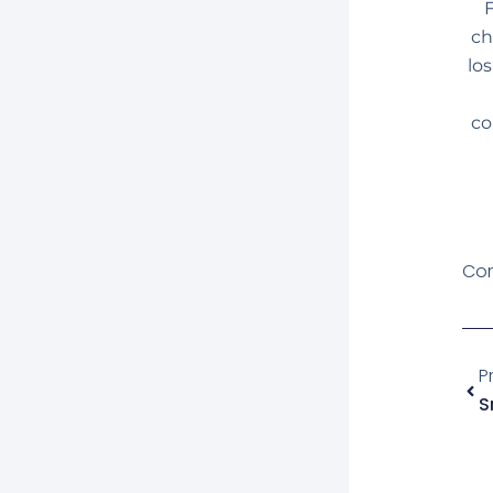
ch
lo
co
Com
Ant
P