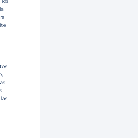
 los
la
ra
ite
tos,
o,
yas
s
las