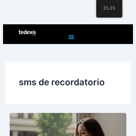
ES_ES
Ir
al
contenido
sms de recordatorio