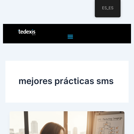
ES_ES
Ir
al
contenido
mejores prácticas sms