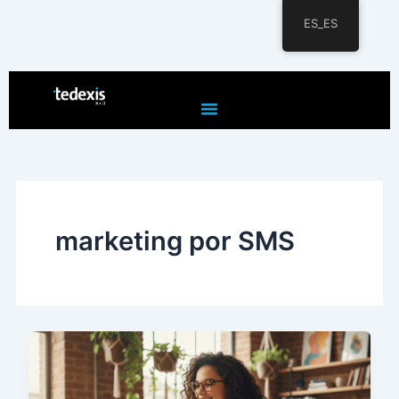
ES_ES
Ir
al
contenido
marketing por SMS