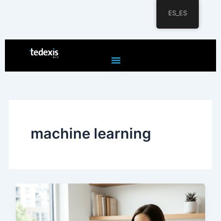
ES_ES
Ir
al
contenido
machine learning