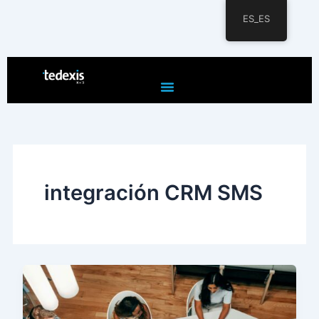
ES_ES
Ir
al
contenido
integración CRM SMS