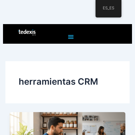
ES_ES
Ir
al
contenido
herramientas CRM