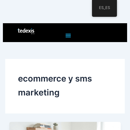
ES_ES
Ir
al
contenido
ecommerce y sms
marketing