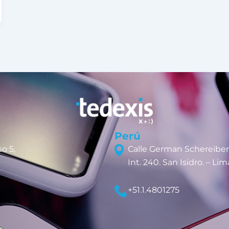
Perú
o 5,
Calle German Schereiber
Int. 240. San Isidro. – Lim
+51.1.4801275