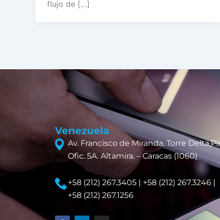
flujo de […]
Venezuela
Av. Francisco de Miranda, Torre Delta,Pis
Ofic. 5A. Altamira. – Caracas (1060)
+58 (212) 267.3405 | +58 (212) 267.3246 |
+58 (212) 267.1256
F
L
I