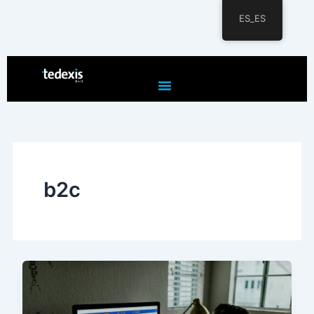
ES_ES
Ir
al
contenido
b2c