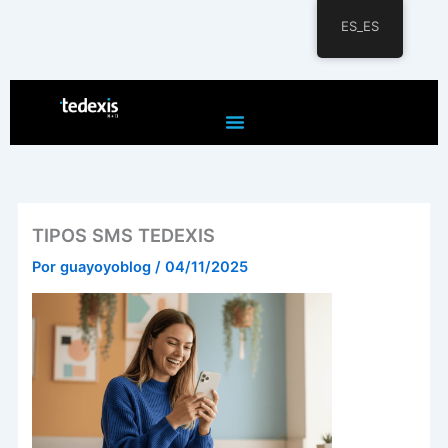
ES_ES
Ir
al
contenido
TIPOS SMS TEDEXIS
Por
guayoyoblog
/
04/11/2025