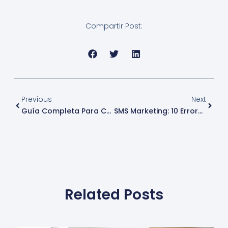
Compartir Post:
Ant
Sigui
Previous
Next
Guía Completa Para Campañas De SMS Marketing
SMS Marketing: 10 Errores Y Cómo Solucionarlos
Related Posts