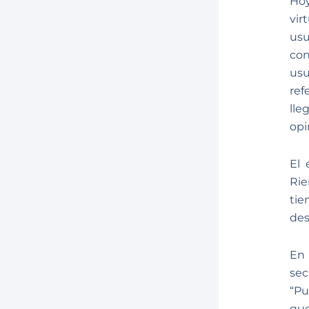
Hoy
vir
usu
con
usu
ref
lle
opi
El 
Rie
ti
des
En 
sec
“Pu
que