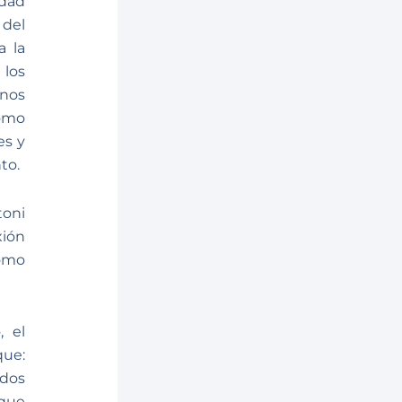
idad
 del
a la
 los
 nos
cómo
es y
to.
toni
xión
omo
, el
que:
ados
rque