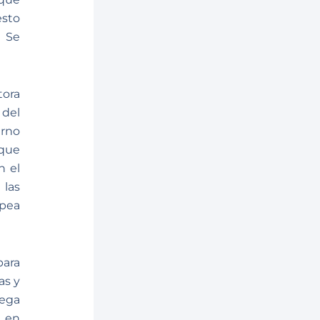
esto
) Se
tora
 del
erno
 que
n el
 las
opea
para
as y
uega
o en