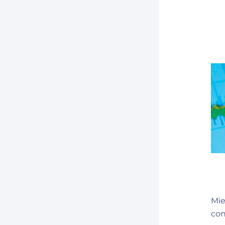
Mie
co