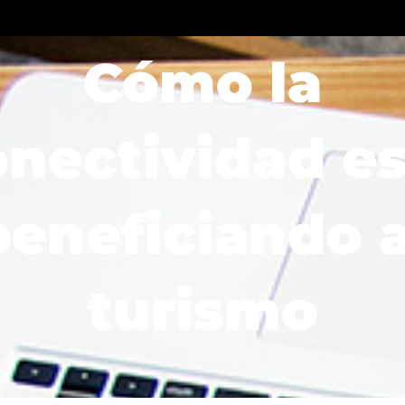
Soluciones
Sectores
Blog
Recursos
Cómo la
onectividad es
beneficiando a
turismo