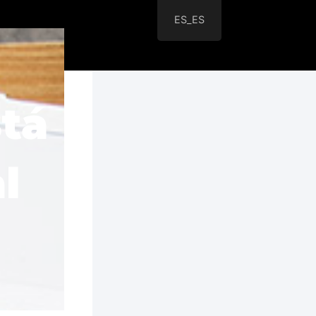
ES_ES
tá
l