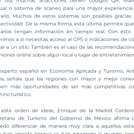
 día, muchas atracciones tienen códigos QR, real
tual o sistema de scaneo para una mayor experiencia
ario. Muchos de estos sistemas son posibles gracias 
ectividad. De la misma forma, esta última permite que
arios tengan información en tiempo real. Con esto
erimos a si necesitas acceso al GPS o indicaciones de 
gar a un sitio. También es el caso de las recomendacion
niones online sobre algún local o lugar de entretenimien
experto español en Economía Aplicada y Turismo, An
ra, señala que las regiones con mayor y mejor cone
enen más oportunidades de ser más competitivas c
tino turístico.
este orden de ideas, Enrique de la Madrid Cordero
retario de Turismo del Gobierno de México afirma 
edo diferenciar de manera muy clara a aquellos est
 han crecido porque se han integrado al mundo, po