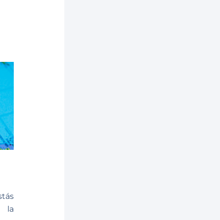
stás
 la