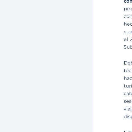
con
pr
com
hec
cua
el 
Sui
Deb
tec
hac
tur
cab
ses
via
dis