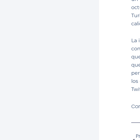
oct
Tur
cal
La 
con
que
qu
per
los
Twi
Com
Ant
P