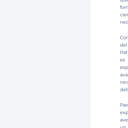
for
cie
nec
Con
del
Pat
es 
esp
ava
nec
deb
Par
exp
ave
un 