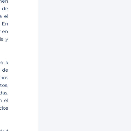
nen
 de
a el
. En
r en
ia y
e la
d de
cios
tos,
das,
n el
cios