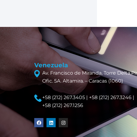
Venezuela
Av. Francisco de Miranda, Torre Delta,Pis
Ofic. 5A. Altamira. – Caracas (1060)
+58 (212) 267.3405 | +58 (212) 267.3246 |
+58 (212) 267.1256
F
L
I
a
i
n
c
n
s
e
k
t