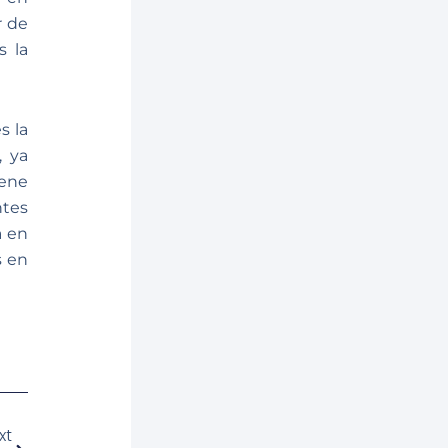
r de
s la
s la
, ya
iene
tes
a en
s en
Siguiente
xt