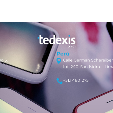
Perú
o 5,
Calle German Schereiber
Int. 240. San Isidro. – Lim
+51.1.4801275